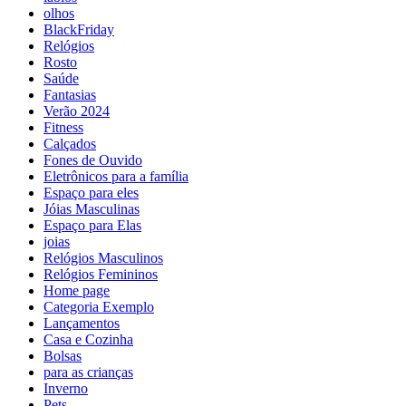
olhos
BlackFriday
Relógios
Rosto
Saúde
Fantasias
Verão 2024
Fitness
Calçados
Fones de Ouvido
Eletrônicos para a família
Espaço para eles
Jóias Masculinas
Espaço para Elas
joias
Relógios Masculinos
Relógios Femininos
Home page
Categoria Exemplo
Lançamentos
Casa e Cozinha
Bolsas
para as crianças
Inverno
Pets