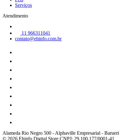
Serviços
Atendimento
11 966311041
contato@ehinfo.com.br
Alameda Rio Negro 500
-
Alphaville Empresarial
-
Barueri
© 2026 Ehinfo Digital Store
CNPJ: 29.100.177/0001-41