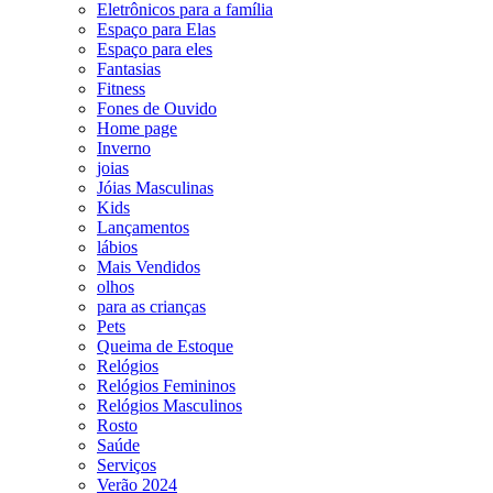
Eletrônicos para a família
Espaço para Elas
Espaço para eles
Fantasias
Fitness
Fones de Ouvido
Home page
Inverno
joias
Jóias Masculinas
Kids
Lançamentos
lábios
Mais Vendidos
olhos
para as crianças
Pets
Queima de Estoque
Relógios
Relógios Femininos
Relógios Masculinos
Rosto
Saúde
Serviços
Verão 2024