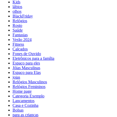
Kids
lábios
olhos
BlackFriday
Relógios
Rosto
Saúde
Fantasias
Verão 2024
Fitness
Calçados
Fones de Ouvido
Eletrônicos para a família
Espaço para eles
Jóias Masculinas
Espaço para Elas
joias
Relógios Masculinos
Relógios Femininos
Home page
Categoria Exemplo
Lançamentos
Casa e Cozinha
Bolsas
para as crianças