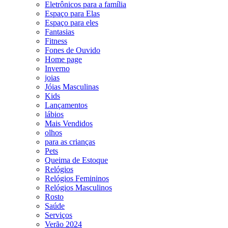
Eletrônicos para a família
Espaço para Elas
Espaço para eles
Fantasias
Fitness
Fones de Ouvido
Home page
Inverno
joias
Jóias Masculinas
Kids
Lançamentos
lábios
Mais Vendidos
olhos
para as crianças
Pets
Queima de Estoque
Relógios
Relógios Femininos
Relógios Masculinos
Rosto
Saúde
Serviços
Verão 2024