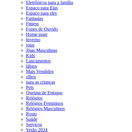
Eletrônicos para a família
Espaço para Elas
Espaço para eles
Fantasias
Fitness
Fones de Ouvido
Home page
Inverno
joias
Jóias Masculinas
Kids
Lançamentos
lábios
Mais Vendidos
olhos
para as crianças
Pets
Queima de Estoque
Relógios
Relógios Femininos
Relógios Masculinos
Rosto
Saúde
Serviços
Verão 2024