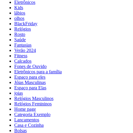
Eletrônicos
Kids
lábios
olhos
BlackFriday
Relógios
Rosto
Saúde
Fantasias
Verão 2024
Fitness
Calçados
Fones de Ouvido
Eletrônicos para a família
Espaço para eles
Jóias Masculinas
Espaço para Elas
joias
Relógios Masculinos
Relógios Femininos
Home page
Categoria Exemplo
Lançamentos
Casa e Cozinha
Bolsas